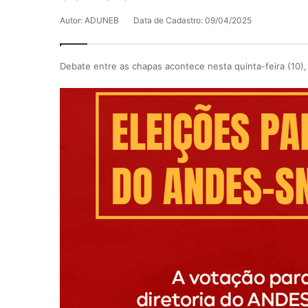
Autor: ADUNEB
Data de Cadastro: 09/04/2025
Debate entre as chapas acontece nesta quinta-feira (10),