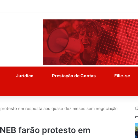
Jurídico
Prestação de Contas
Filie-se
Ú
o protesto em resposta aos quase dez meses sem negociação
UNEB farão protesto em