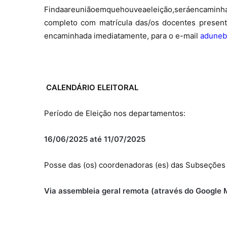
Finda
a
reunião
em
que
houve
a
eleição,
será
encaminh
completo com matrícula das/os docentes present
encaminhada imediatamente, para o e-mail
aduneb
CALENDÁRIO ELEITORAL
Período de Eleição nos departamentos:
16/06/2025 até 11/07/2025
Posse das (os) coordenadoras (es) das Subseções
Via assembleia geral remota (através do Google 