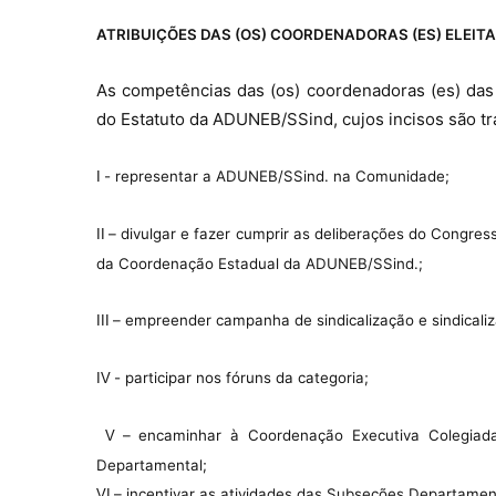
ATRIBUIÇÕES DAS (OS) COORDENADORAS (ES) ELEITA
As competências das (os) coordenadoras (es) das
do Estatuto da ADUNEB/SSind, cujos incisos são tra
- representar a ADUNEB/SSind. na Comunidade;
I
– divulgar e fazer cumprir as deliberações do Congre
II
da Coordenação Estadual da ADUNEB/SSind.;
– empreender campanha de sindicalização e sindicali
III
- participar nos fóruns da categoria;
IV
– encaminhar à Coordenação Executiva Colegiad
V
Departamental;
– incentivar as atividades das Subseções Departamen
VI