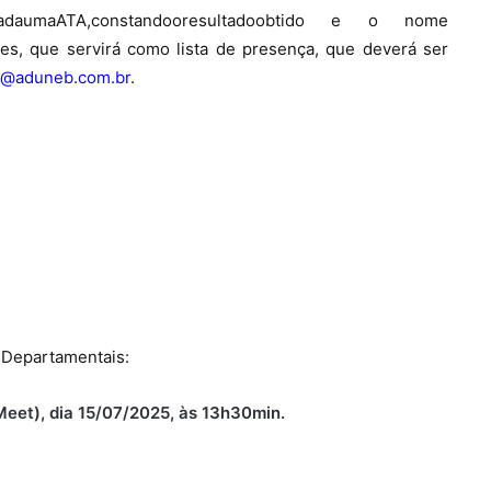
ada
uma
ATA,
constando
o
resultado
obtido
e o nome
es, que servirá como lista de presença, que deverá ser
@aduneb.com.br
.
 Departamentais:
Meet), dia 15/07/2025, às 13h30min.