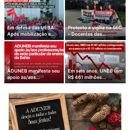
das negociações
ADUNEB
Em defesa das UEBA:
Protesto e vigília na SEC
Após mobilização e
– Docentes das
vigília do Fórum das
universidades estaduais
ADs, governo sinaliza
reagem ao descaso do
retomada do diálogo
governador
ADUNEB manifesta seu
Em seis anos, UNEB tem
apoio às/aos
R$ 461 milhões
professoras/es da rede
contingenciados em
particular de ensino da
manutenção e R$ 175
Bahia
milhões em
investimento