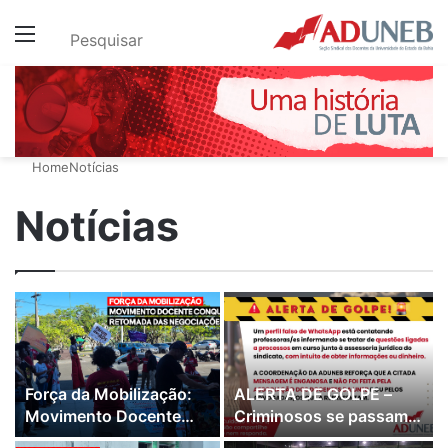
Menu
Pesquisar
Home
Notícias
Notícias
Força da Mobilização:
ALERTA DE GOLPE –
Movimento Docente
Criminosos se passam
conquista retomada
por advogados da