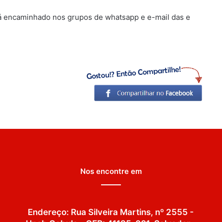
será encaminhado nos grupos de whatsapp e e-mail das e
Nos encontre em
Endereço: Rua Silveira Martins, nº 2555 -