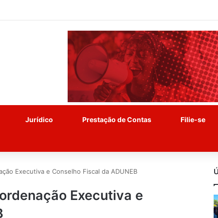
Jurídico
Prestação de Contas
Filie-se
Ú
ação Executiva e Conselho Fiscal da ADUNEB
oordenação Executiva e
B