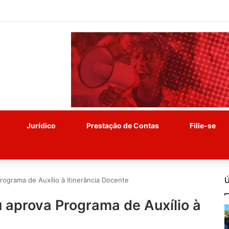
Jurídico
Prestação de Contas
Filie-se
Ú
ograma de Auxílio à Itinerância Docente
 aprova Programa de Auxílio à