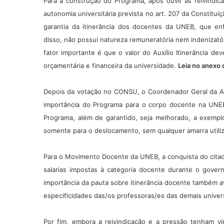
Para a construção do Programa, após ouvir as reivindi
autonomia universitária prevista no art. 207 da Constitui
garantia da itinerância dos docentes da UNEB, que enf
disso, não possui natureza remuneratória nem indenizató
fator importante é que o valor do Auxílio Itinerância de
orçamentária e financeira da universidade.
Leia no anexo 
Depois da votação no CONSU, o Coordenador Geral da A
importância do Programa para o corpo docente na UN
Programa, além de garantido, seja melhorado, a exempl
somente para o deslocamento, sem qualquer amarra utili
Para o Movimento Docente da UNEB, a conquista do cita
salarias impostas à categoria docente durante o gover
importância da pauta sobre itinerância docente também a
especificidades das/os professoras/es das demais univer
Por fim, embora a reivindicação e a pressão tenham v