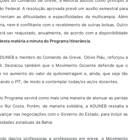
cações do Comando de Greve, a Reitoria adotou como princípio a
ção Federal. A resolução aprovada prevê um auxílio semestral para
rentam as dificuldades e especificidades da multicampia. Além
ria, nem é conflitante com o recebimento de outras bolsas. Outro
verá ser reajustado, anualmente, de acordo com a disponibilidade
desta matéria a minuta do Programa Itinerância
.
DUNEB e membro do Comando de Greve, Clóvis Piáu, reforçou a
EB. Destacou também que o Movimento Docente defende que o
o no aumento do valor da quilometragem e, ainda, que seja tão
zando o PIT, de modo a contemplar todas/os as/os docentes.
do Programa servirá como mais uma maneira de atenuar as perdas
no Rui Costa. Porém, de maneira solidária, a ADUNEB ressalta a
vançar nas negociações com o Governo do Estado, para incluir as
sidades estaduais da Bahia.
indo das/os professoras e professores em greve, o Movimento