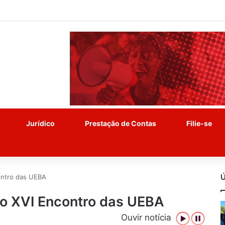
Jurídico
Prestação de Contas
Filie-se
Ú
contro das UEBA
 o XVI Encontro das UEBA
Ouvir notícia