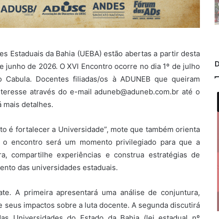
es Estaduais da Bahia (UEBA) estão abertas a partir desta
D
e junho de 2026. O XVI Encontro ocorre no dia 1º de julho
 Cabula. Docentes filiadas/os à ADUNEB que queiram
interesse através do e-mail aduneb@aduneb.com.br até o
á mais detalhes.
to é fortalecer a Universidade”, mote que também orienta
o encontro será um momento privilegiado para que a
ra, compartilhe experiências e construa estratégias de
mento das universidades estaduais.
e. A primeira apresentará uma análise de conjuntura,
e seus impactos sobre a luta docente. A segunda discutirá
 das Universidades do Estado da Bahia (lei estadual nº