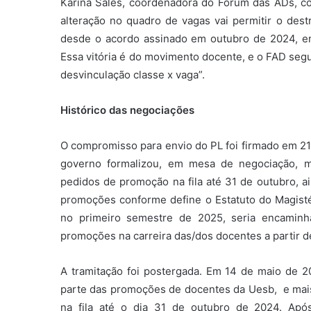
Karina Sales, coordenadora do Fórum das ADs, c
alteração no quadro de vagas vai permitir o de
desde o acordo assinado em outubro de 2024, e
Essa vitória é do movimento docente, e o FAD segu
desvinculação classe x vaga”.
Histórico das negociações
O compromisso para envio do PL foi firmado em 
governo formalizou, em mesa de negociação, m
pedidos de promoção na fila até 31 de outubro, a
promoções conforme define o Estatuto do Magisté
no primeiro semestre de 2025, seria encamin
promoções na carreira das/dos docentes a partir 
A tramitação foi postergada. Em 14 de maio de 
parte das promoções de docentes da Uesb, e mai
na fila até o dia 31 de outubro de 2024. Apó