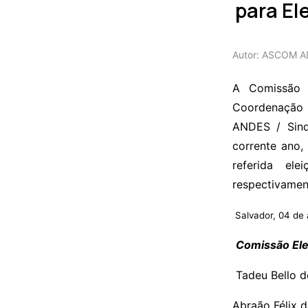
para El
Autor: ASCOM 
A Comissão E
Coordenação E
ANDES / Sind
corrente ano,
referida ele
respectivamen
Salvador, 04 de 
Comissão Ele
Tadeu Bello d
Abraão Félix 