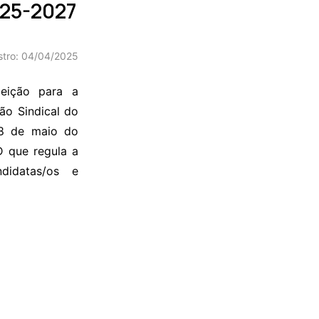
025-2027
stro: 04/04/2025
leição para a
ão Sindical do
08 de maio do
D que regula a
ndidatas/os e